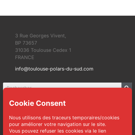
3 Rue Georges Vivent,
BP 73657
31036 Toulouse Cedex 1
FRANCE
info@toulouse-polars-du-sud.com
© 2026 Toulouse Polars du Sud | Tous droits
réservés
Web Design :
TPS
|
Mentions légales