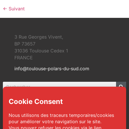
←
Suivant
3 Rue Georges Vivent,
BP 73657
31036 Toulouse Cedex 1
FRANCE
info@toulouse-polars-du-sud.com
© 2026 Toulouse Polars du Sud | Tous droits
réservés