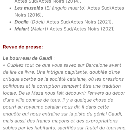
Actes Sud/Actes Noirs (2014).
Les muselés
(
El ángulo muerto
) Actes Sud/Actes
Noirs (2016).
Docile
(
Dócil
) Actes Sud/Actes Noirs (2021).
Malart
(
Malart
) Actes Sud/Actes Noirs (2021)
Revue de presse:
Le bourreau de Gaudi
:
«
Oubliez tout ce que vous savez sur Barcelone avant
de lire ce livre. Une intrigue palpitante, doublée d’une
critique acerbe de la société catalane, où les pressions
politiques et la corruption semblent être une tradition
locale. De la Maza nous fait découvrir l’envers du décor
d’une ville connue de tous. Il y a quelque chose de
pourri au royaume catalan nous dit-il dans cette
enquête qui nous entraîne sur la piste du génial Gaudí,
mais aussi des francs-maçons et des expropriations
subies par les habitants, sacrifiés sur l’autel du tourisme.