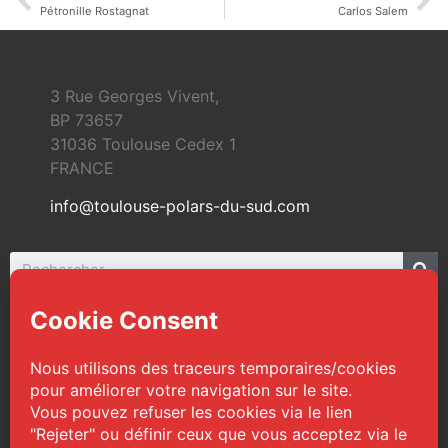
Pétronille Rostagnat
Carlos Salem
3 Rue Georges Vivent,
BP 73657
31036 Toulouse Cedex 1
FRANCE
info@toulouse-polars-du-sud.com
© 2026 Toulouse Polars du Sud | Tous droits
réservés
Web Design :
TPS
|
Mentions légales