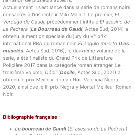
Actuellement il s’est lancé dans la série de romans noirs
consacrés à l’inspecteur Milo Malart. Le premier,
El
Verdugo de Gaudí,
précédemment intitulé
El asesino de
La Pedrera
(
Le Bourreau de Gaudí
, Actes Sud, 2014) a
obtenu la mention spéciale du jury du V° prix
international RBA du roman noir.
El ángulo muerto
(
Les
muselés
, Actes Sud, 2016), le deuxième volume de la
série, a été finaliste du Grand Prix de Littérature
Policière 2017 dans la catégorie roman étranger. Le
troisième volume,
Dócil
(
Docile
, Actes Sud, 2021) a
obtenu le prix Meilleur Roman Noir Valencia Negra
2020, ainsi que le III prix Negra y Mortal Meilleur Roman
Noir.
Bibl
iographie française
:
Le bourreau de Gaudi
(
El asesino de La Pedrera
)