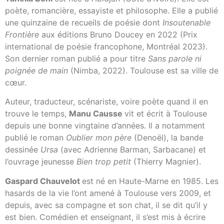
poète, romancière, essayiste et philosophe. Elle a publié
une quinzaine de recueils de poésie dont
Insoutenable
Frontière
aux éditions Bruno Doucey en 2022 (Prix
international de poésie francophone, Montréal 2023).
Son dernier roman publié a pour titre
Sans parole ni
poignée de main
(Nimba, 2022). Toulouse est sa ville de
cœur.
Auteur, traducteur, scénariste, voire poète quand il en
trouve le temps,
Manu Causse
vit et écrit à Toulouse
depuis une bonne vingtaine d’années. Il a notamment
publié le roman
Oublier mon père
(Denoël), la bande
dessinée
Ursa
(avec Adrienne Barman, Sarbacane) et
l’ouvrage jeunesse
Bien trop petit
(Thierry Magnier).
Gaspard Chauvelot
est né en Haute-Marne en 1985. Les
hasards de la vie l’ont amené à Toulouse vers 2009, et
depuis, avec sa compagne et son chat, il se dit qu’il y
est bien. Comédien et enseignant, il s’est mis à écrire