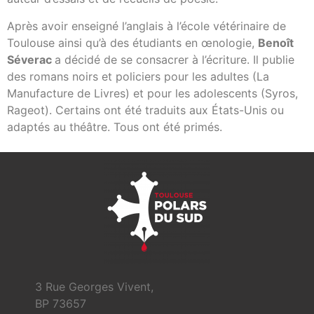
Après avoir enseigné l’anglais à l’école vétérinaire de
Toulouse ainsi qu’à des étudiants en œnologie,
Benoît
Séverac
a décidé de se consacrer à l’écriture. Il publie
des romans noirs et policiers pour les adultes (La
Manufacture de Livres) et pour les adolescents (Syros,
Rageot). Certains ont été traduits aux États-Unis ou
adaptés au théâtre. Tous ont été primés.
3 Rue Georges Vivent,
BP 73657