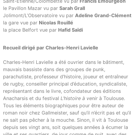
Saint-Étienne/Colombette vu par
Francis Émourgeon
le Pavillon Mazar vu par
Sarah Grall
Jolimont/L’Observatoire vu par
Adeline Grand-Clément
la gare vue par
Nicolas Rouillé
la place Belfort vue par
Hafid Saïdi
Recueil dirigé par Charles-Henri Lavielle
Charles-Henri Lavielle a été ouvrier dans le bâtiment,
mauvais bassiste dans des groupes de punk,
parachutiste, professeur d’histoire, joueur et entraîneur
de rugby, conseiller principal d’éducation, syndicaliste,
représentant dans le livre, cofondateur des éditions
Anacharsis et du festival
L’histoire à venir
à Toulouse.
Tous les éléments biographiques pour être auteur de
roman noir chez Gallmeister, sauf qu’il n’écrit pas et qu’il
ne sait pas pêcher à la mouche. Sinon, il vit à Toulouse
depuis ses vingt ans, soit quelques années à écumer la
ville et ses quartiers, de jour comme de nuit, avec des