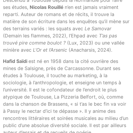
ses études,
Nicolas Rouillé
n’en est jamais vraiment
reparti. Auteur de romans et de récits, il trouve la
matière de son écriture dans les enquêtes qu’il mène sur
des terrains variés : les squats avec
Le Samovar
(Demain les flammes, 2022), l’Ehpad avec
T’as pas
trouvé pire comme boulot ?
(Lux, 2023) ou une vallée
minière avec
L’Or et l’Arsenic
(Anacharsis, 2024).
Hafid Saïdi
est né en 1958 dans la cité ouvrière des
mines de Salsigne, près de Carcassonne. Durant ses
études à Toulouse, il touche au marketing, à la
sociologie, à l’anthropologie, et enseigne un temps à
l’université. Il est le cofondateur de l’endroit le plus
atypique de Toulouse, La Pizzeria Belfort, où, comme
dans la chanson de Brassens, « si t’as le bec fin va voir
à Passy le nectar d’ici te dépasse ». Il y anime des
rencontres littéraires et soirées musicales au milieu d’un
public d’une absolue diversité sociale. Il est par ailleurs
auteur d’essais et de recueils de poésie.