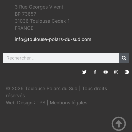
3 Rue Georges Vivent,
BP 73657
31036 Toulouse Cedex 1
FRANCE
info@toulouse-polars-du-sud.com
© 2026 Toulouse Polars du Sud | Tous droits
réservés
Web Design :
TPS
|
Mentions légales